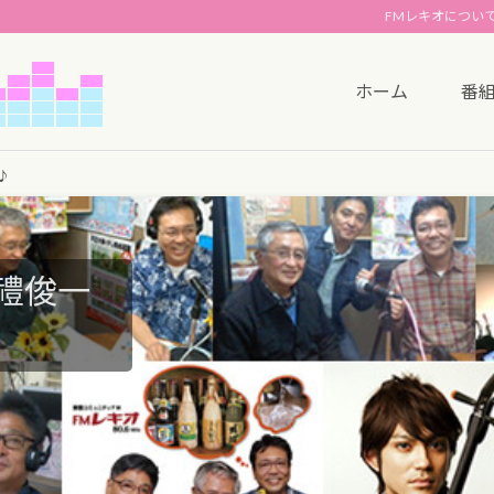
FMレキオについ
ホーム
番
♪
禮俊一