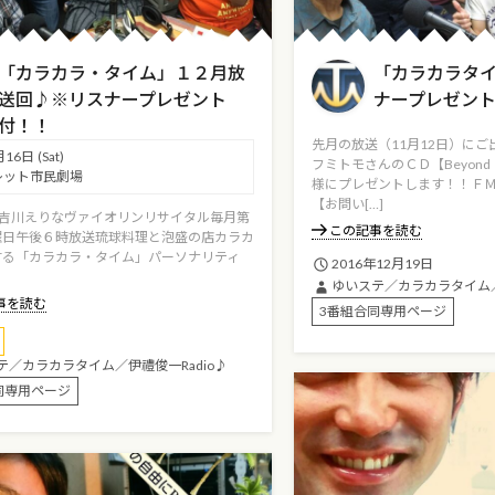
「カラカラ・タイム」１２月放
「カラカラタ
送回♪※リスナープレゼント
ナープレゼン
付！！
先月の放送（11月12日）に
月16日
(Sat)
フミトモさんのＣＤ【Beyon
レット市民劇場
様にプレゼントします！！Ｆ
【お問い[…]
216吉川えりなヴァイオリンリサイタル毎月第
この記事を読む
曜日午後６時放送琉球料理と泡盛の店カラカ
する「カラカラ・タイム」パーソナリティ
2016年12月19日
ゆいステ／カラカラタイム／
事を読む
3番組合同専用ページ
テ／カラカラタイム／伊禮俊一Radio♪
同専用ページ