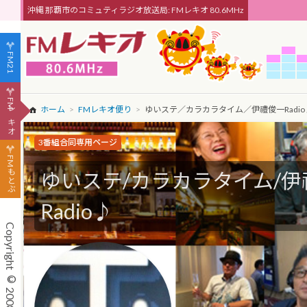
沖縄 那覇市のコミュティラジオ放送局: FMレキオ 80.6MHz
FM21
FMレキオ
ホーム
FMレキオ便り
ゆいステ／カラカラタイム／伊禮俊一Radio
3番組合同専用ページ
FMもとぶ
ゆいステ/カラカラタイム/伊
Radio♪