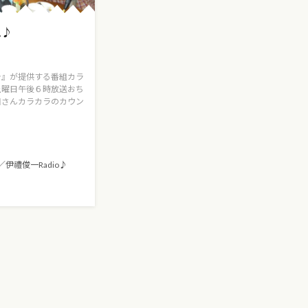
ム♪
ラ』が提供する番組カラ
土曜日午後６時放送おち
田さんカラカラのカウン
伊禮俊一Radio♪