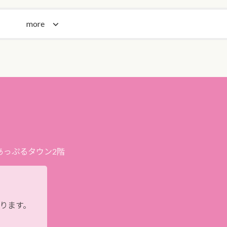
more
プあっぷるタウン2階
おります。