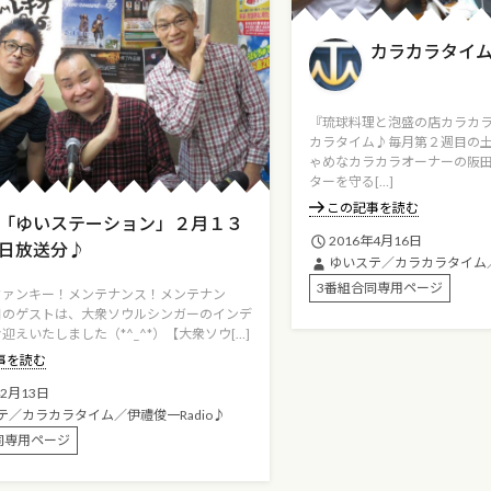
カラカラタイ
『琉球料理と泡盛の店カラカ
カラタイム♪毎月第２週目の
ゃめなカラカラオーナーの阪
ターを守る[…]
この記事を読む
「ゆいステーション」２月１３
2016年4月16日
日放送分♪
ゆいステ／カラカラタイム／
3番組合同専用ページ
ファンキー！メンテナンス！メンテナン
日のゲストは、大衆ソウルシンガーのインデ
迎えいたしました（*^_^*）【大衆ソウ[…]
事を読む
年2月13日
テ／カラカラタイム／伊禮俊一Radio♪
同専用ページ