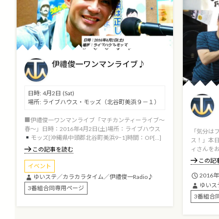
伊禮俊一ワンマンライブ♪
日時:
4月2日
(Sat)
場所:
ライブハウス・モッズ（北谷町美浜９－１）
■伊禮俊一ワンマンライブ「マチカンティーライブ～
春～」日時：2016年4月2日(土)場所：ライブハウス
「気分は
モッズ[沖縄県中頭郡北谷町美浜9−1]時間：OP[…]
ス！」本
ィさんをお
この記事を読む
この記
イベント
2016
ゆいステ／カラカラタイム／伊禮俊一Radio♪
ゆいス
3番組合同専用ページ
3番組合