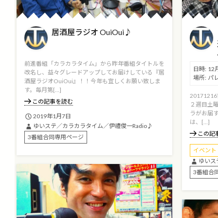
居酒屋ラジオ OuiOui♪
前進番組「カラカラタイム」から昨年番組タイトルを
日時:
12
改名し、益々グレードアップしてお届けしている『居
場所:
パ
酒屋ラジオOuiOui』！！今年も宜しくお願い致しま
す。毎月第[…]
20171
この記事を読む
２週目土
ラがお届
2019年1月7日
は、[…]
ゆいステ／カラカラタイム／伊禮俊一Radio♪
この記
3番組合同専用ページ
イベント
ゆいス
3番組合