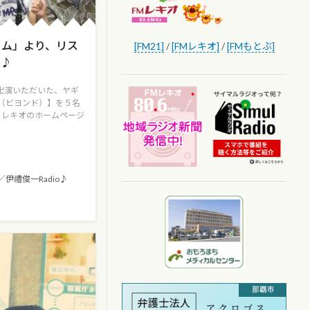
イム」より、リス
[FM21]
/
[FMレキオ]
/
[FMもとぶ]
ト♪
ご出演いただいた、ヤギ
d（ビヨンド）】を５名
Ｍレキオのホームページ
伊禮俊一Radio♪