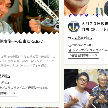
５月２０日放
自由にRadio♪
この記事を読む
伊禮俊一の自由にRadio♪
2016年5月24日
ゆいステ／カラカラタイム／
3番組合同専用ページ
・３週目の金曜日午後６時放送『伊禮俊一の
dio♪』伊是名島出身の三線シンガーソング
伊禮俊一さんがパーソナリティを務めま
…]
事を読む
年4月16日
テ／カラカラタイム／伊禮俊一Radio♪
同専用ページ