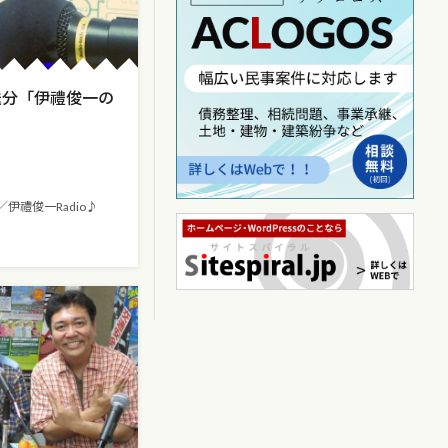
送分「伊禮俊一の
」
伊禮俊一Radio♪