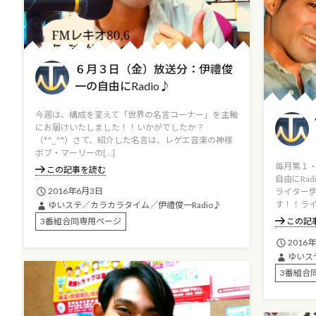
６月３日（金）放送分：伊禮俊
一の自由にRadio♪
今週は、構成を変えて「世界の名言コーナー」を主軸
にお届けいたしました！！いかがでしたか？
（*^_^*）さて、紹介した名言は、レゲエ音楽の神様
ボブ・マーリーの[…]
毎月第１
この記事を読む
自由にRa
2016年6月3日
ライター
す！！ライ[
ゆいステ／カラカラタイム／伊禮俊一Radio♪
3番組合同専用ページ
この記
2016
ゆいス
3番組合