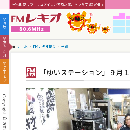
沖縄 那覇市のコミュティラジオ放送局: FMレキオ 80.6MHz
FM21
FMレキオ
ホーム
FMレキオ便り
番組
FMもとぶ
「ゆいステーション」９月１