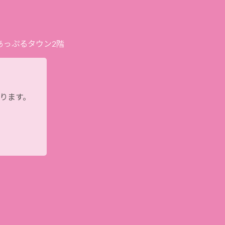
プあっぷるタウン2階
おります。