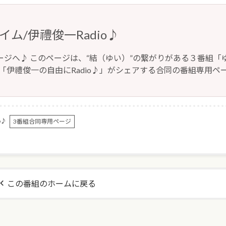
ム/伊禮俊一Radio♪
用ページへ♪ このページは、“結（ゆい）”の繋がりがある３番組「
「伊禮俊一の自由にRadio♪」がシェアする合同の番組専用ペ
o♪
3番組合同専用ページ
この番組のホームに戻る