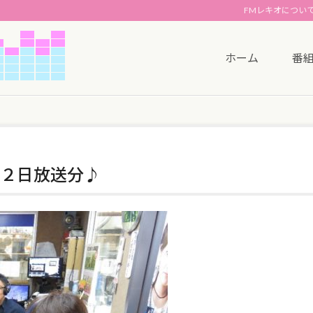
FMレキオについ
ホーム
番
２日放送分♪