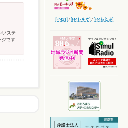
[FM21]
/
[FMレキオ]
/
[FMもとぶ]
ゆいステ
ージです