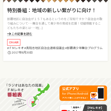
特別番組：地域の新しい繋がりに向け！
那覇地区に自治会が１５７もあるというのをご存知ですか？自治会の取
り組みについて･･･舞台を通して青少年の育成を応援！切磋琢磨するこ
どもたちの姿とは･･･地[…]
この記事を読む
ON AIR
#ＦＭレキオ
#真和志地区自治会連絡協議会
#那覇青少年舞台プログラム
2017年8月30日