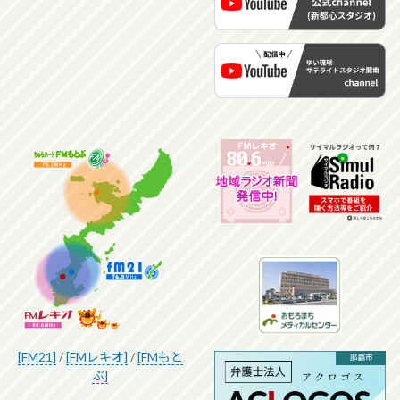
[FM21]
/
[FMレキオ]
/
[FMもと
ぶ]