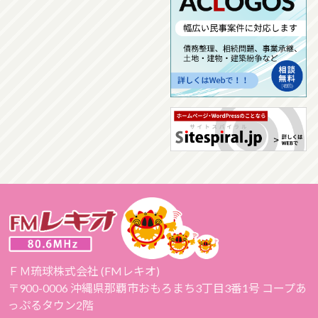
ＦＭ琉球株式会社 (FMレキオ)
〒900-0006 沖縄県那覇市おもろまち3丁目3番1号 コープあ
っぷるタウン2階