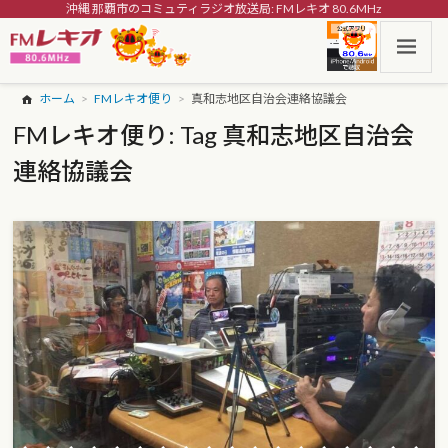
沖縄 那覇市のコミュティラジオ放送局: FMレキオ 80.6MHz
ホーム
FMレキオ便り
真和志地区自治会連絡協議会
FMレキオ便り: Tag 真和志地区自治会
連絡協議会