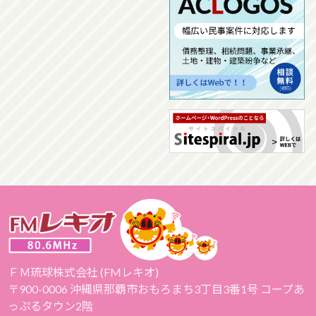
ＦＭ琉球株式会社 (FMレキオ)
〒900-0006 沖縄県那覇市おもろまち3丁目3番1号 コープあ
っぷるタウン2階