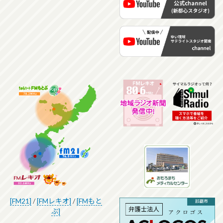
[FM21]
/
[FMレキオ]
/
[FMもと
ぶ]