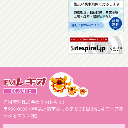
ＦＭ琉球株式会社 (FMレキオ)
〒900-0006 沖縄県那覇市おもろまち3丁目3番1号 コープあ
っぷるタウン2階