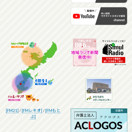
[FM21]
/
[FMレキオ]
/
[FMもと
ぶ]