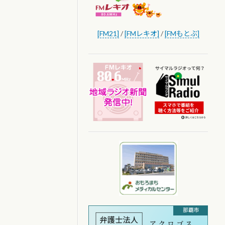
[FM21]
/
[FMレキオ]
/
[FMもとぶ]