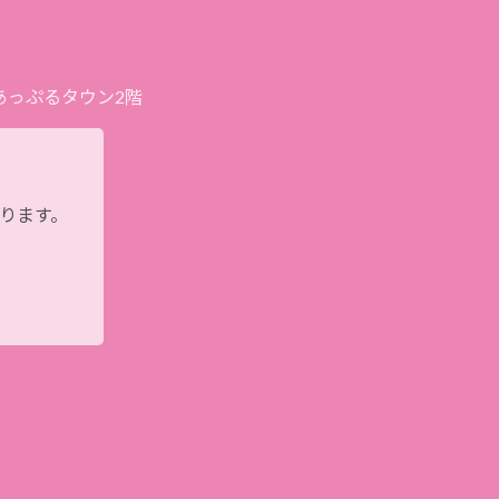
プあっぷるタウン2階
おります。