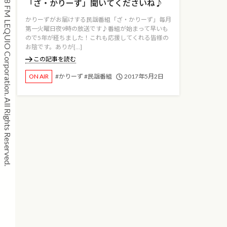
Copyright © 2008 FM LEQUIO Corporation. All Rights Reserved.
「ざ・かりーず」聞いてくださいね♪
かりーずがお届けする民謡番組「ざ・かりーず」毎月
第一火曜日夜9時の放送です♪番組が始まって早いも
ので5年が経ちました！これも応援してくれる皆様の
お陰です。ありが[…]
この記事を読む
2017年5月2日
ON AIR
#かりーず
#民謡番組