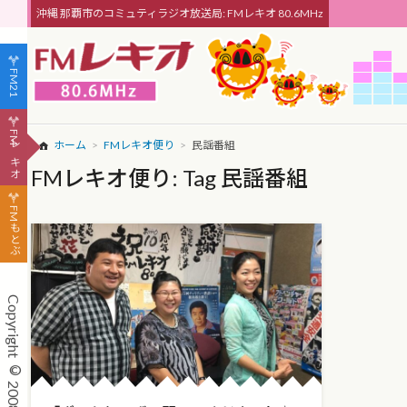
沖縄 那覇市のコミュティラジオ放送局: FMレキオ 80.6MHz
FM21
FMレキオ
ホーム
FMレキオ便り
民謡番組
FMレキオ便り: Tag 民謡番組
FMもとぶ