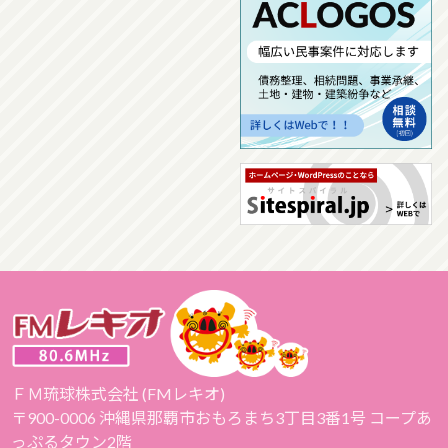
ＦＭ琉球株式会社 (FMレキオ)
〒900-0006 沖縄県那覇市おもろまち3丁目3番1号 コープあ
っぷるタウン2階