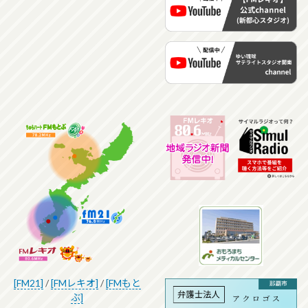
[FM21]
/
[FMレキオ]
/
[FMもと
ぶ]