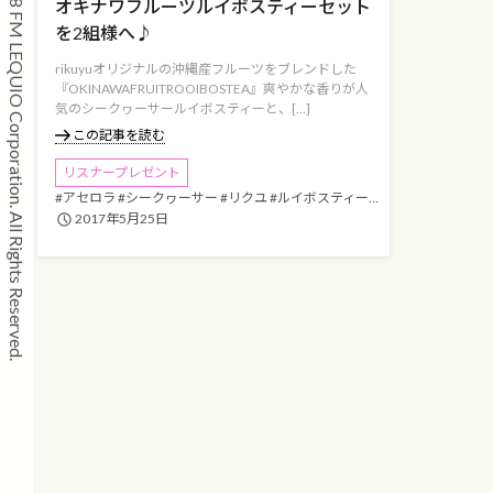
Copyright © 2008 FM LEQUIO Corporation. All Rights Reserved.
オキナワフルーツルイボスティーセット
を2組様へ♪
rikuyuオリジナルの沖縄産フルーツをブレンドした
『OKINAWAFRUITROOIBOSTEA』爽やかな香りが人
気のシークヮーサールイボスティーと、[…]
この記事を読む
リスナープレゼント
#アセロラ
#シークヮーサー
#リクユ
#ルイボスティー
#沖縄フルーツ茶
2017年5月25日