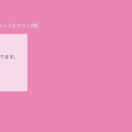
プあっぷるタウン2階
おります。