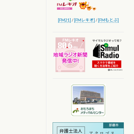
[FM21]
/
[FMレキオ]
/
[FMもとぶ]