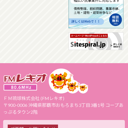
ＦＭ琉球株式会社 (FMレキオ)
〒900-0006 沖縄県那覇市おもろまち3丁目3番1号 コープあ
っぷるタウン2階