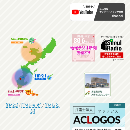
[FM21]
/
[FMレキオ]
/
[FMもと
ぶ]