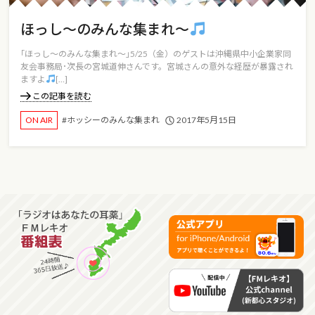
ほっし～のみんな集まれ～
｢ほっし～のみんな集まれ～｣5/25（金）のゲストは沖縄県中小企業家同
友会事務局･次長の宮城道伸さんです。宮城さんの意外な経歴が暴露され
ますよ
[…]
この記事を読む
2017年5月15日
ON AIR
#ホッシーのみんな集まれ