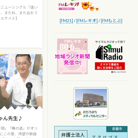
んニューシングル「逢い
ね、またね、また会おう
ャルサイト】
[FM21]
/
[FMレキオ]
/
[FMもとぶ]
ゃん先生♪
音頭」「舞の道」がオリ
らにこの夏、待望の新曲