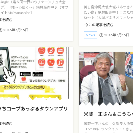
.Single（第６回世界のウチナーンチュ大会
美ら島沖縄大使大城バネサさ
ング）「結～心届く～」絶賛販売中♪【オフ
たい島」絶賛販売中！！また
トMaiHanashiro】
ね～♪【大城バネサオフィシ
事を読む
この記事を読む
2016年7月15日
2016年7月15日
News
まちコープあっぷるタウンアプリ
米蔵一正さん＆こうち
！
事を読む
米蔵一正さんの「久部良大漁
コン100にランクイン！！さ