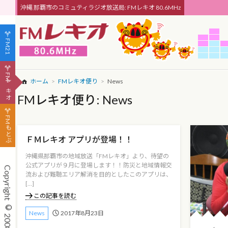
沖縄 那覇市のコミュティラジオ放送局: FMレキオ 80.6MHz
FM21
FMレキオ
ホーム
FMレキオ便り
News
FMレキオ便り: News
FMもとぶ
ＦＭレキオ アプリが登場！！
沖縄県那覇市の地域放送「FMレキオ」より、待望の
公式アプリが９月に登場します！！防災と地域情報交
流および難聴エリア解消を目的としたこのアプリは、
[…]
この記事を読む
2017年8月23日
News