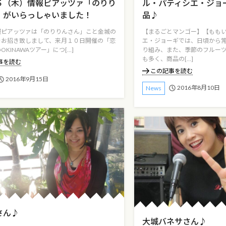
ル・パティシエ・ジョ
５（木）情報ピアッツァ「のりり
品♪
」がいらっしゃいました！
【まるごとマンゴー】【もも
報ピアッツァは「のりりんさん」こと金城の
エ・ジョーギでは、日頃から
をお招き致しまして、来月１０日開催の「恋
り組み、また、季節のフルー
KINAWAツアー」につ[…]
も多く、商品の[…]
事を読む
この記事を読む
2016年9月15日
2016年8月10日
News
さん♪
大城バネサさん♪