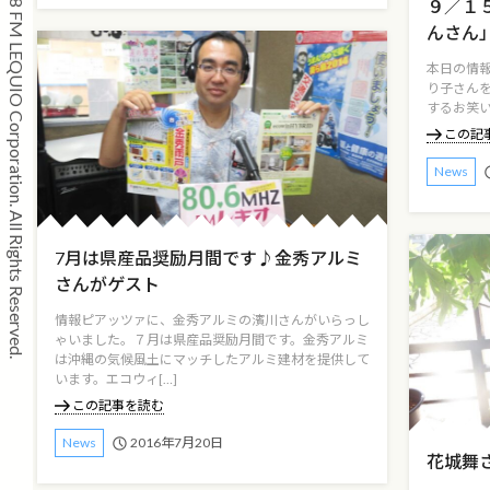
Copyright © 2008 FM LEQUIO Corporation. All Rights Reserved.
９／１
んさん
本日の情
り子さん
するお笑いO
この記
News
7月は県産品奨励月間です♪金秀アルミ
さんがゲスト
情報ピアッツァに、金秀アルミの濱川さんがいらっし
ゃいました。７月は県産品奨励月間です。金秀アルミ
は沖縄の気候風土にマッチしたアルミ建材を提供して
います。エコウィ[…]
この記事を読む
2016年7月20日
News
花城舞