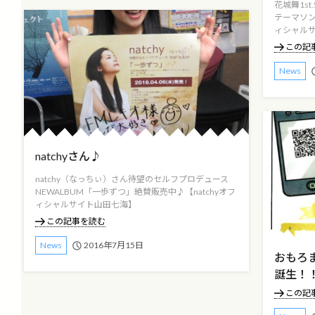
花城舞1st
テーマソ
ィシャルサイ
この記
News
natchyさん♪
natchy（なっちぃ）さん待望のセルフプロデュース
NEWALBUM「一歩ずつ」絶賛販売中♪【natchyオフ
ィシャルサイト山田七海】
この記事を読む
2016年7月15日
News
おもろ
誕生！
この記