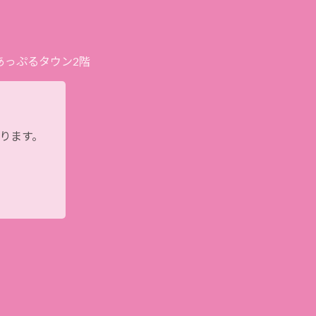
プあっぷるタウン2階
おります。