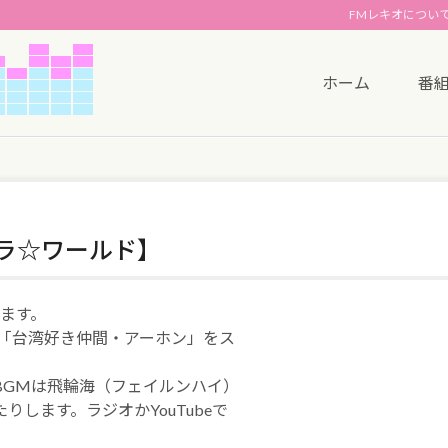
FMレキオについ
ホーム
番
アジパラ☆ワールド】
ます。
に「台湾好き仲間・アーホン」をス
BGMは飛輪海（フェイルンハイ）
します。ラジオかYouTubeで