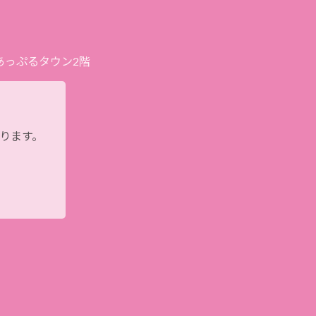
プあっぷるタウン2階
おります。