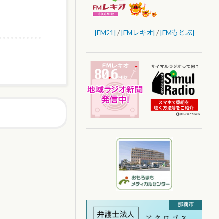
[FM21]
/
[FMレキオ]
/
[FMもとぶ]