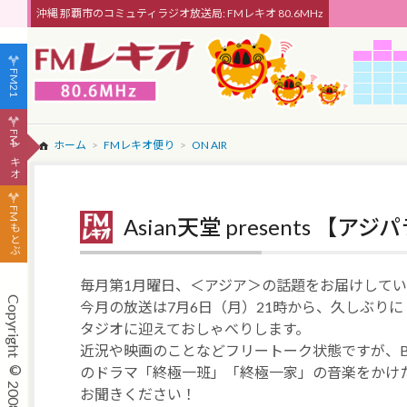
沖縄 那覇市のコミュティラジオ放送局: FMレキオ 80.6MHz
FM21
FMレキオ
ホーム
FMレキオ便り
ON AIR
FMもとぶ
Asian天堂 presents 【
毎月第1月曜日、＜アジア＞の話題をお届けしてい
今月の放送は7月6日（月）21時から、久しぶり
タジオに迎えておしゃべりします。
近況や映画のことなどフリートーク状態ですが、
のドラマ「終極一班」「終極一家」の音楽をかけたり
お聞きください！