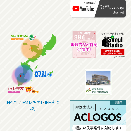
[FM21]
/
[FMレキオ]
/
[FMもと
ぶ]