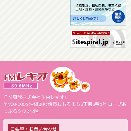
ＦＭ琉球株式会社 (FMレキオ)
〒900-0006 沖縄県那覇市おもろまち3丁目3番1号 コープあ
っぷるタウン2階
ご要望・お問い合わせ