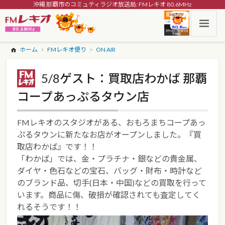
沖縄 那覇市のコミュティラジオ放送局: FMレキオ 80.6MHz
ホーム
FMレキオ便り
ON AIR
5/8ゲスト：買取店わかば 那覇
コープあっぷるタウン店
FMレキオのスタジオがある、おもろまちコープあっ
ぷるタウンに新たなお店がオープンしました。『買
取店わかば』です！！
「わかば」では、金・プラチナ・銀などの貴金属、
ダイヤ・色石などの宝石、バッグ・財布・時計など
のブランド品、切手(日本・中国)などの買取を行って
います。商品に傷、破損が確認されても査定してく
れるそうです！！