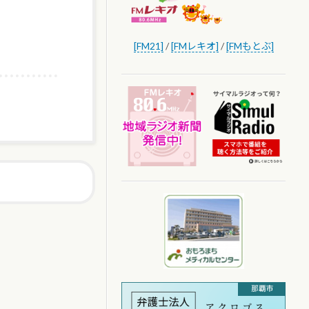
[FM21]
/
[FMレキオ]
/
[FMもとぶ]