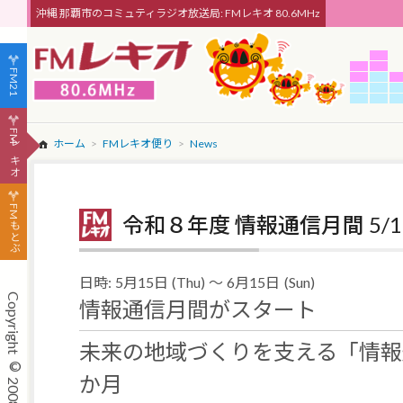
沖縄 那覇市のコミュティラジオ放送局: FMレキオ 80.6MHz
FM21
FMレキオ
ホーム
FMレキオ便り
News
FMもとぶ
令和８年度 情報通信月間 5/15
日時:
5月15日
(Thu)
～
6月15日
(Sun)
情報通信月間がスタート
未来の地域づくりを支える「情報
か月