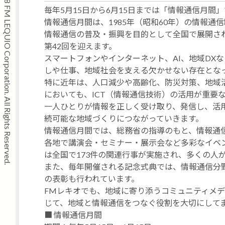
Copyright © 2008 FM LEQUIO Corporation. All Rights Reserved.
毎年5月15日から6月15日までは「情報通信月間
情報通信月間は、1985年（昭和60年）の情報通
情報通信の普及・振興を目的として全国で展開され
第42回を迎えます。
スマートフォンやインターネット、AI、地域DX
しや仕事、地域社会を支える欠かせない存在とな
特に近年は、人口減少や高齢化、防災対策、地域
においても、ICT（情報通信技術）の活用が重要
一人ひとりが情報を正しく受け取り、発信し、活
続可能な地域づくりにつながっていきます。
情報通信月間では、総務省の指導のもと、情報通
各地で講演会・セミナー・展示会など多彩なイベン
は全国で173件の関連行事が実施され、多くの人
また、毎年開催される記念式典では、情報通信分
の表彰も行われています。
FMレキオでも、地域に寄り添うコミュニティメ
じて、地域と情報通信をつなぐ役割を大切にして
■ 情報通信月間