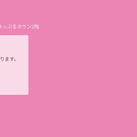
プあっぷるタウン2階
おります。