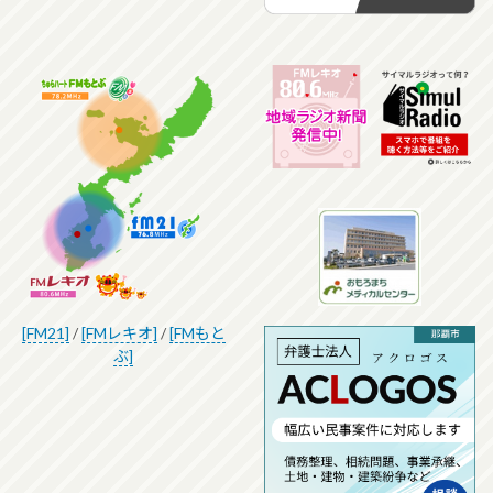
[FM21]
/
[FMレキオ]
/
[FMもと
ぶ]