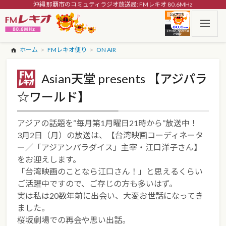
沖縄 那覇市のコミュティラジオ放送局: FMレキオ 80.6MHz
ホーム
FMレキオ便り
ON AIR
Asian天堂 presents 【アジパラ
☆ワールド】
アジアの話題を“毎月第1月曜日21時から”放送中！
3月2日（月）の放送は、【台湾映画コーディネータ
ー／「アジアンパラダイス」主宰・江口洋子さん】
をお迎えします。
「台湾映画のことなら江口さん！」と思えるくらい
ご活躍中ですので、ご存じの方も多いはず。
実は私は20数年前に出会い、大変お世話になってき
ました。
桜坂劇場での再会や思い出話。