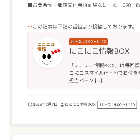
■お問合せ：那覇文化芸術劇場なはーと 098－861
※
この記事は下記の番組より投稿しております。
月～金 14:00～14:50
にこにこ情報BOX
「にこにこ情報BOX」は毎回
こにこスマイル(^・^)でお付き合
担当パーソ […]
2026年2月7日
にこにこ情報BOX
月～金 14:00～14:50