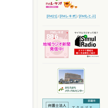
[FM21]
/
[FMレキオ]
/
[FMもとぶ]