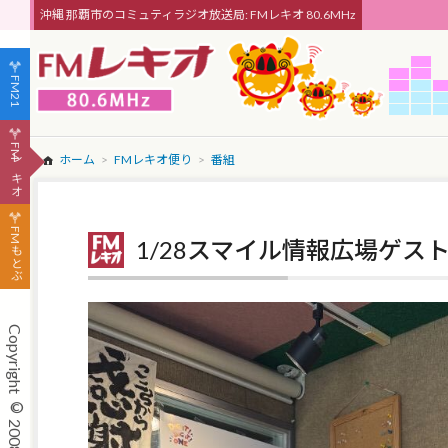
沖縄 那覇市のコミュティラジオ放送局: FMレキオ 80.6MHz
FM21
FMレキオ
ホーム
FMレキオ便り
番組
FMもとぶ
1/28スマイル情報広場ゲス