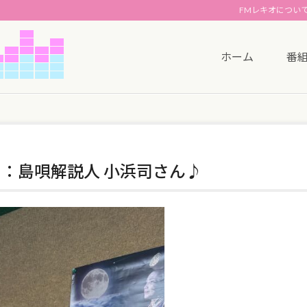
FMレキオについ
ホーム
番
ト：島唄解説人 小浜司さん♪