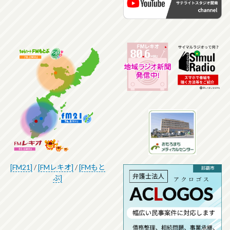
[FM21]
/
[FMレキオ]
/
[FMもと
ぶ]