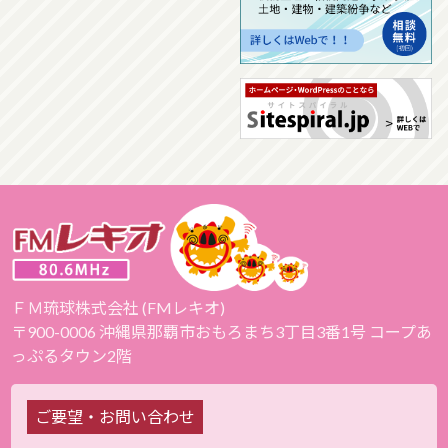
ＦＭ琉球株式会社 (FMレキオ)
〒900-0006 沖縄県那覇市おもろまち3丁目3番1号 コープあ
っぷるタウン2階
ご要望・お問い合わせ