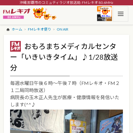
沖縄 那覇市のコミュティラジオ放送局: FMレキオ 80.6MHz
ホーム
FMレキオ便り
ON AIR
おもろまちメディカルセンタ
ー「いきいきタイム」♪1/28放送
分
毎週水曜日午後６時～午後７時（FMレキオ・FM２
１二局同時放送）
病院長の玉木正人先生が医療・健康情報を発信いた
します(^^♪