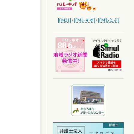
[FM21]
/
[FMレキオ]
/
[FMもとぶ]