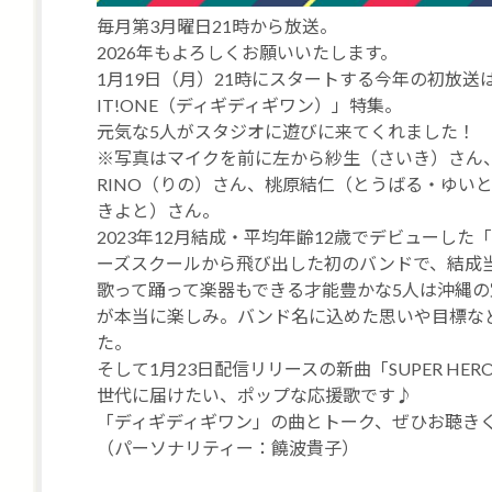
毎月第3月曜日21時から放送。
2026年もよろしくお願いいたします。
1月19日（月）21時にスタートする今年の初放送は、
IT!ONE（ディギディギワン）」特集。
元気な5人がスタジオに遊びに来てくれました！
※写真はマイクを前に左から紗生（さいき）さん
RINO（りの）さん、桃原結仁（とうばる・ゆい
きよと）さん。
2023年12月結成・平均年齢12歳でデビューし
ーズスクールから飛び出した初のバンドで、結成
歌って踊って楽器もできる才能豊かな5人は沖縄
が本当に楽しみ。バンド名に込めた思いや目標な
た。
そして1月23日配信リリースの新曲「SUPER H
世代に届けたい、ポップな応援歌です♪
「ディギディギワン」の曲とトーク、ぜひお聴き
（パーソナリティー：饒波貴子）