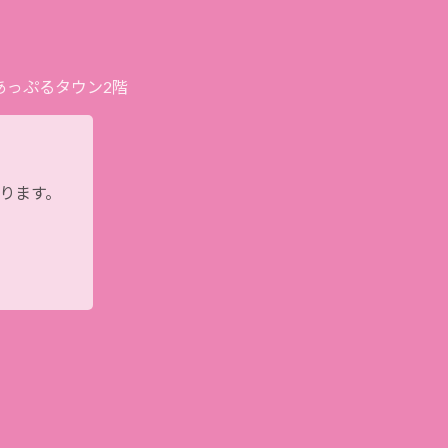
プあっぷるタウン2階
おります。