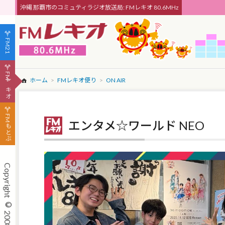
沖縄 那覇市のコミュティラジオ放送局: FMレキオ 80.6MHz
FM21
FMレキオ
ホーム
FMレキオ便り
ON AIR
FMもとぶ
エンタメ☆ワールド NEO