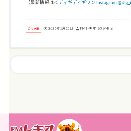
【最新情報は＜
ディギディギワン Instagram @dig_it.d
2026年1月13日
FMレキオ (80.6MHz)
ON AIR