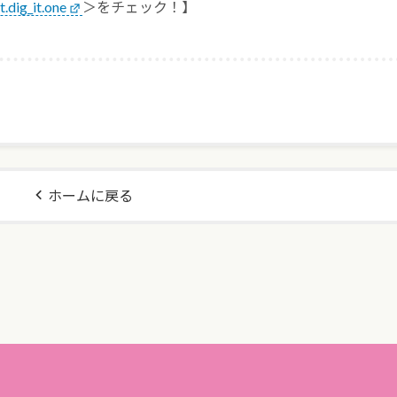
ig_it.one
＞をチェック！】
ホームに戻る