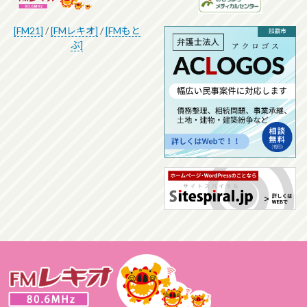
[FM21]
/
[FMレキオ]
/
[FMもと
ぶ]