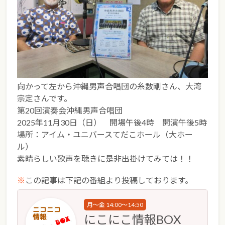
向かって左から沖縄男声合唱団の糸数剛さん、大湾
宗定さんです。
第20回演奏会沖縄男声合唱団
2025年11月30日（日） 開場午後4時 開演午後5時
場所：アイム・ユニバースてだこホール（大ホー
ル）
素晴らしい歌声を聴きに是非出掛けてみては！！
※
この記事は下記の番組より投稿しております。
月～金 14:00～14:50
にこにこ情報BOX