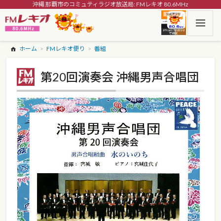
沖縄 那覇市のコミュティラジオ放送局: FMレキオ 80.6MHz
ホーム
FMレキオ便り
番組
第20回演奏会 沖縄男声合唱団