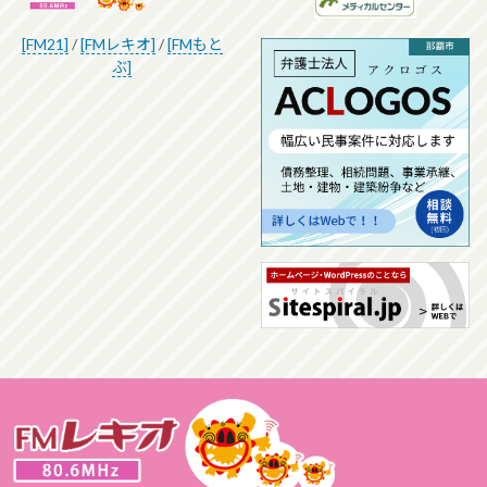
[FM21]
/
[FMレキオ]
/
[FMもと
ぶ]