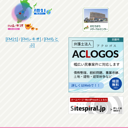
[FM21]
/
[FMレキオ]
/
[FMもと
ぶ]