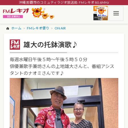
沖縄 那覇市のコミュティラジオ放送局: FMレキオ 80.6MHz
ホーム
FMレキオ便り
ON AIR
雄大の托鉢演歌♪
毎週水曜日午後５時～午後５時５０分
俳優兼歌手兼坊さんの上地雄大さんと、番組アシス
タントのナオミさんです♪