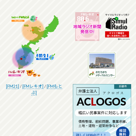
[FM21]
/
[FMレキオ]
/
[FMもと
ぶ]