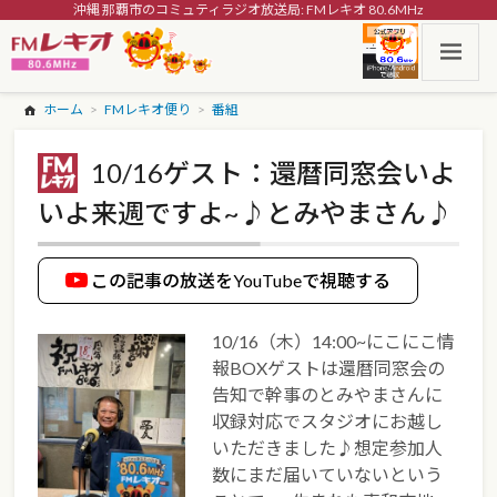
沖縄 那覇市のコミュティラジオ放送局: FMレキオ 80.6MHz
ホーム
FMレキオ便り
番組
10/16ゲスト：還暦同窓会いよ
いよ来週ですよ~♪とみやまさん♪
この記事の放送をYouTubeで視聴する
10/16（木）14:00~にこにこ情
報BOXゲストは還暦同窓会の
告知で幹事のとみやまさんに
収録対応でスタジオにお越し
いただきました♪想定参加人
数にまだ届いていないという