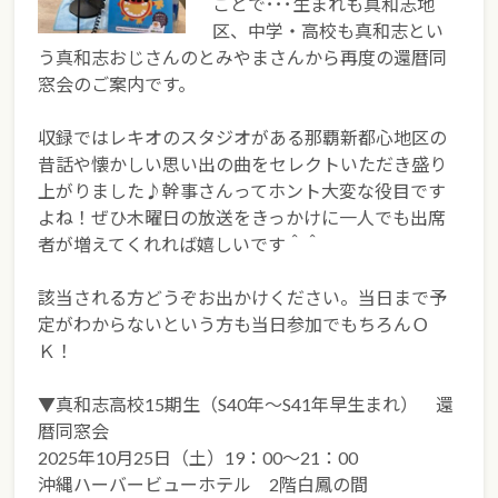
ことで･･･生まれも真和志地
区、中学・高校も真和志とい
う真和志おじさんのとみやまさんから再度の還暦同
窓会のご案内です。
収録ではレキオのスタジオがある那覇新都心地区の
昔話や懐かしい思い出の曲をセレクトいただき盛り
上がりました♪幹事さんってホント大変な役目です
よね！ぜひ木曜日の放送をきっかけに一人でも出席
者が増えてくれれば嬉しいです＾＾
該当される方どうぞお出かけください。当日まで予
定がわからないという方も当日参加でもちろんＯ
Ｋ！
▼真和志高校15期生（S40年～S41年早生まれ） 還
暦同窓会
2025年10月25日（土）19：00～21：00
沖縄ハーバービューホテル 2階白鳳の間