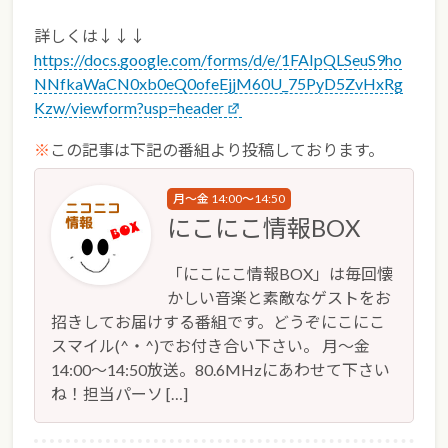
詳しくは↓↓↓
https://docs.google.com/forms/d/e/1FAIpQLSeuS9ho
NNfkaWaCN0xb0eQ0ofeEjjM60U_75PyD5ZvHxRg
Kzw/viewform?usp=header
※
この記事は下記の番組より投稿しております。
月～金 14:00～14:50
にこにこ情報BOX
「にこにこ情報BOX」は毎回懐
かしい音楽と素敵なゲストをお
招きしてお届けする番組です。どうぞにこにこ
スマイル(^・^)でお付き合い下さい。 月～金
14:00～14:50放送。80.6MHzにあわせて下さい
ね！担当パーソ […]