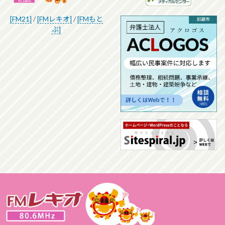
[FM21]
/
[FMレキオ]
/
[FMもと
ぶ]