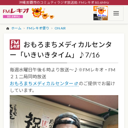
沖縄 那覇市のコミュティラジオ放送局: FMレキオ 80.6MHz
ホーム
FMレキオ便り
ON AIR
おもろまちメディカルセンタ
ー「いきいきタイム」♪7/16
毎週水曜日午後６時より放送～♪※FMレキオ・FM
２１二局同時放送
おもろまちメディカルセンター
のご提供でお届け
しています。