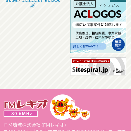
ぶ]
ＦＭ琉球株式会社 (FMレキオ)