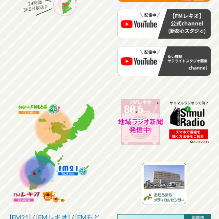
[FM21]
/
[FMレキオ]
/
[FMもと