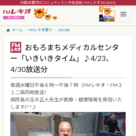
沖縄 那覇市のコミュティラジオ放送局: FMレキオ 80.6MHz
ホーム
FMレキオ便り
ON AIR
おもろまちメディカルセンタ
ー「いきいきタイム」♪4/23、
4/30放送分
毎週水曜日午後６時～午後７時（FMレキオ・FM２
１二局同時放送）
病院長の玉木正人先生が医療・健康情報を発信いた
します(^^♪