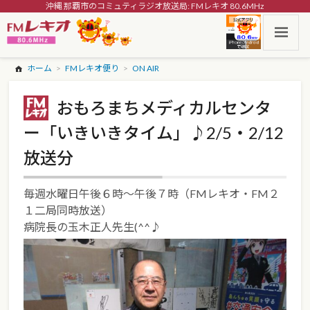
沖縄 那覇市のコミュティラジオ放送局: FMレキオ 80.6MHz
ホーム
FMレキオ便り
ON AIR
おもろまちメディカルセンタ
ー「いきいきタイム」♪2/5・2/12
放送分
毎週水曜日午後６時～午後７時（FMレキオ・FM２
１二局同時放送）
病院長の玉木正人先生(^^♪