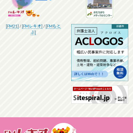
[FM21]
/
[FMレキオ]
/
[FMもと
ぶ]