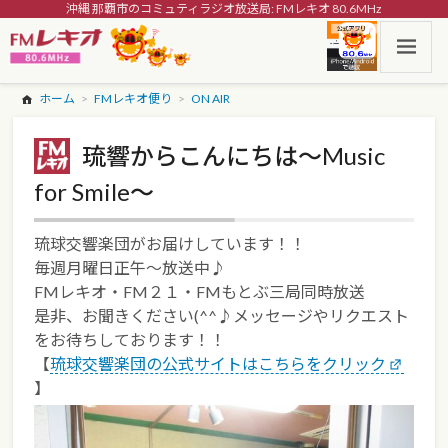
沖縄 那覇市のコミュティラジオ放送局: FMレキオ 80.6MHz
ホーム
FMレキオ便り
ON AIR
琉響からこんにちは～Music
for Smile～
琉球交響楽団がお届けしています！！
毎週月曜日正午～放送中♪
FMレキオ・FM２１・FMもとぶ三局同時放送
是非、お聞きください(^^♪メッセージやリクエスト
をお待ちしております！！
【
琉球交響楽団の公式サイトはこちらをクリック
】