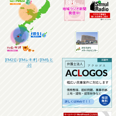
[FM21]
/
[FMレキオ]
/
[FMもと
ぶ]