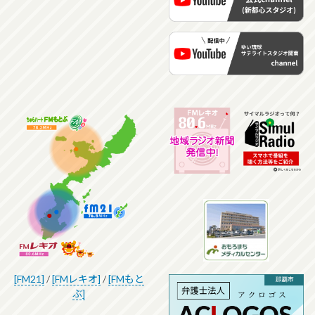
[FM21]
/
[FMレキオ]
/
[FMもと
ぶ]