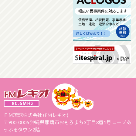
ＦＭ琉球株式会社 (FMレキオ)
〒900-0006 沖縄県那覇市おもろまち3丁目3番1号 コープあ
っぷるタウン2階