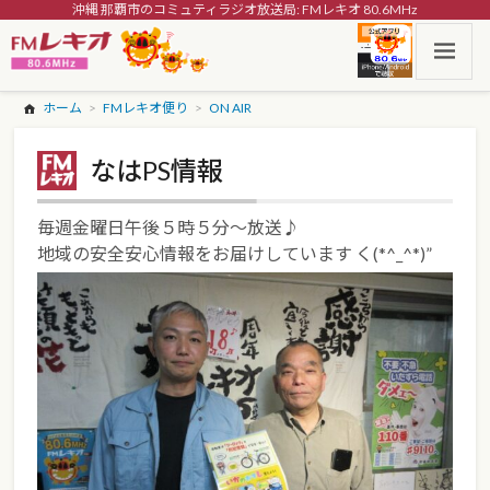
沖縄 那覇市のコミュティラジオ放送局: FMレキオ 80.6MHz
ホーム
FMレキオ便り
ON AIR
なはPS情報
毎週金曜日午後５時５分～放送♪
地域の安全安心情報をお届けしています く(*^_^*)”