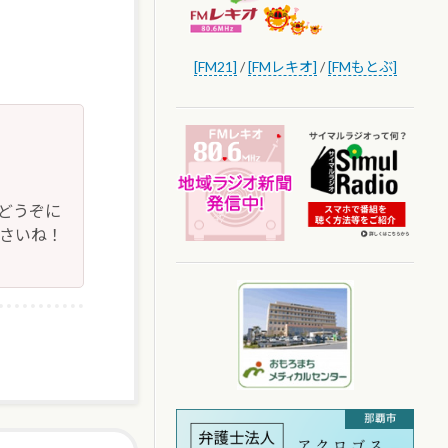
[FM21]
/
[FMレキオ]
/
[FMもとぶ]
どうぞに
下さいね！