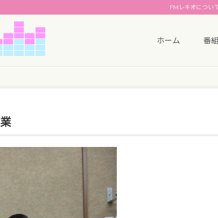
FMレキオについ
ホーム
番
業