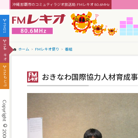
沖縄 那覇市のコミュティラジオ放送局: FMレキオ 80.6MHz
FM21
FMレキオ
ホーム
FMレキオ便り
番組
FMもとぶ
おきなわ国際協力人材育成事