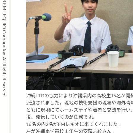
Copyright © 2008 FM LEQUIO Corporation. All Rights Reserved.
沖縄JTBの協力により沖縄県内の高校生16名が開
派遣されました。現地の技術支援の現場や海外青
ともに現地にてホームステイや若者と交流を行い
後、発信していくのが任務です。
16名の内2名がFMレキオに来てくれました。
左が沖縄尚学高校１年生の安藏志紋さん。