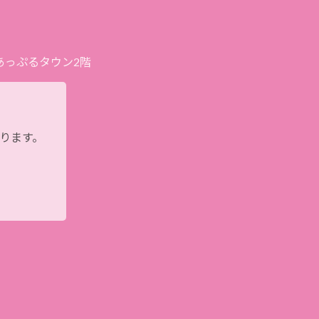
プあっぷるタウン2階
おります。