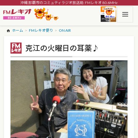
沖縄 那覇市のコミュティラジオ放送局: FMレキオ 80.6MHz
ホーム
FMレキオ便り
ON AIR
克江の火曜日の耳薬♪