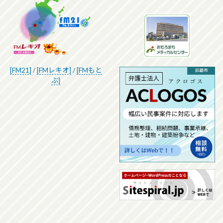
[FM21]
/
[FMレキオ]
/
[FMもと
ぶ]