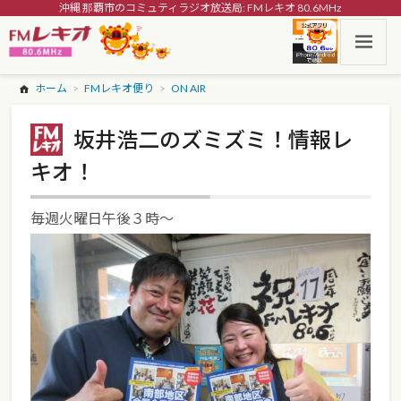
沖縄 那覇市のコミュティラジオ放送局: FMレキオ 80.6MHz
ホーム
FMレキオ便り
ON AIR
坂井浩二のズミズミ！情報レ
キオ！
毎週火曜日午後３時～