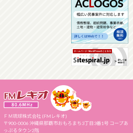
ＦＭ琉球株式会社 (FMレキオ)
〒900-0006 沖縄県那覇市おもろまち3丁目3番1号 コープあ
っぷるタウン2階