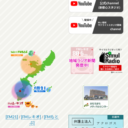
[FM21]
/
[FMレキオ]
/
[FMもと
ぶ]