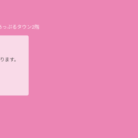
プあっぷるタウン2階
おります。