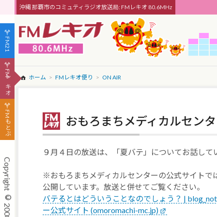
沖縄 那覇市のコミュティラジオ放送局: FMレキオ 80.6MHz
FM21
FMレキオ
ホーム
FMレキオ便り
ON AIR
FMもとぶ
おもろまちメディカルセンタ
９月４日の放送は、「夏バテ」についてお話して
※おもろまちメディカルセンターの公式サイトで
公開しています。放送と併せてご覧ください。
バテるとはどういうことなのでしょう？ | blog_no
ー公式サイト (omoromachi-mc.jp)