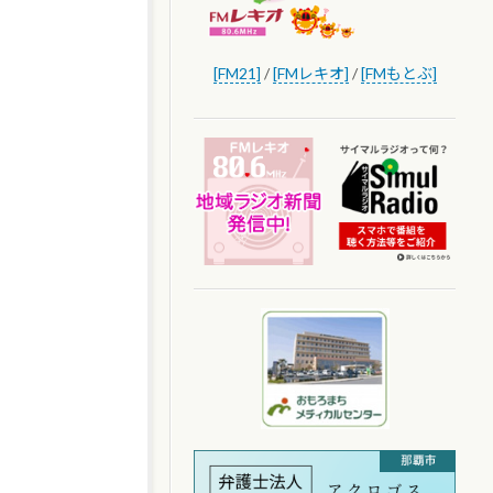
[FM21]
/
[FMレキオ]
/
[FMもとぶ]