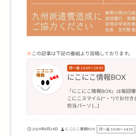
※
この記事は下記の番組より投稿しております。
月～金 14:00～14:50
にこにこ情報BOX
「にこにこ情報BOX」は毎回
こにこスマイル(^・^)でお付き合
担当パーソ […]
2024年8月24日
にこにこ情報BOX
月～金 14:00～14:50