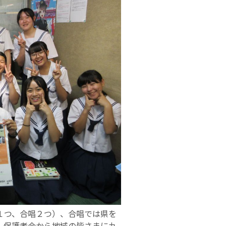
１つ、合唱２つ）、合唱では県を
、保護者会から地域の皆さまに九