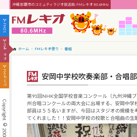
沖縄 那覇市のコミュティラジオ放送局: FMレキオ 80.6MHz
FM21
FMレキオ
ホーム
FMレキオ便り
番組
FMもとぶ
安岡中学校吹奏楽部・合唱部
第91回NHK全国学校音楽コンクール（九州沖縄ブ
州合唱コンクールの両大会に出場する、安岡中学
部員は５５名いますが、今回はスタジオの規模を
てくれました！！安岡中学校の校歌と合唱曲の生歌を