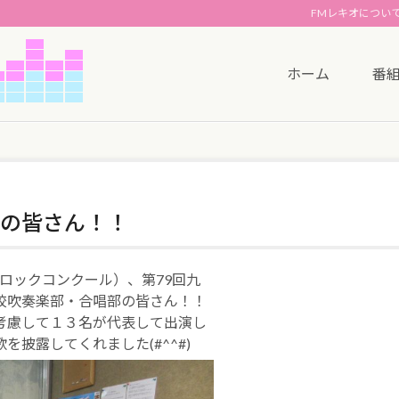
FMレキオについ
ホーム
番
の皆さん！！
ロックコンクール）、第79回九
校吹奏楽部・合唱部の皆さん！！
考慮して１３名が代表して出演し
披露してくれました(#^^#)