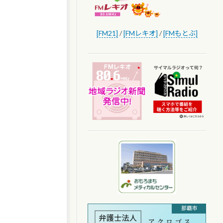
[FM21]
/
[FMレキオ]
/
[FMもとぶ]