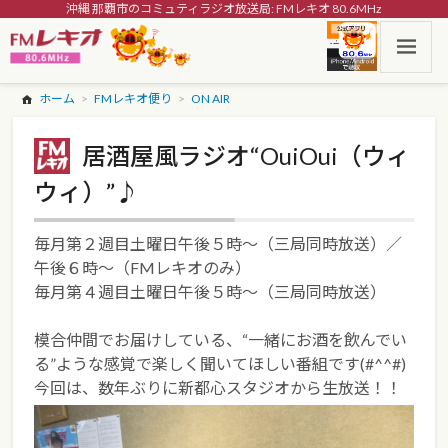
沖縄 那覇市のコミュティラジオ放送局: FMレキオ 80.6MHz
ホーム
FMレキオ便り
ON AIR
居酒屋風ラジオ“OuiOui（ウィ
ウィ）”♪
毎月第２週目土曜日午後５時～（三局同時放送）／
午後６時～（FMレキオのみ）
毎月第４週目土曜日午後５時～（三局同時放送）
模合仲間でお届けしている、“一緒にお酒を飲んでい
る”ような感覚で楽しく聞いてほしい番組です(#^^#)
今回は、数年ぶりに新都心スタジオから生放送！！