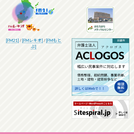
[FM21]
/
[FMレキオ]
/
[FMもと
ぶ]