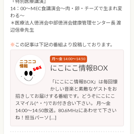
『特別医療講演』
14：00～MEC食講演会～肉・卵・チーズで生まれ変
わる～
＊医療法人徳洲会中部徳洲会健康管理センター長 渡
辺信幸先生
※
この記事は下記の番組より投稿しております。
月～金 14:00～14:50
にこにこ情報BOX
「にこにこ情報BOX」は毎回懐
かしい音楽と素敵なゲストをお
招きしてお届けする番組です。どうぞにこにこ
スマイル(^・^)でお付き合い下さい。 月～金
14:00～14:50放送。80.6MHzにあわせて下さい
ね！担当パーソ […]