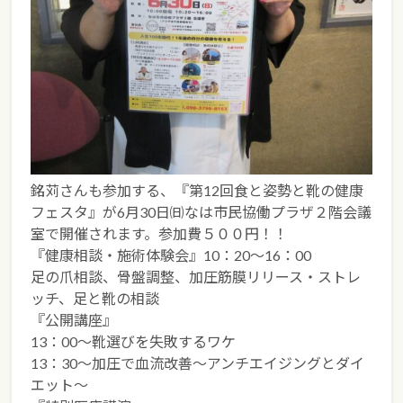
銘苅さんも参加する、『第12回食と姿勢と靴の健康
フェスタ』が6月30日㈰なは市民協働プラザ２階会議
室で開催されます。参加費５００円！！
『健康相談・施術体験会』10：20～16：00
足の爪相談、骨盤調整、加圧筋膜リリース・ストレ
ッチ、足と靴の相談
『公開講座』
13：00～靴選びを失敗するワケ
13：30～加圧で血流改善～アンチエイジングとダイ
エット～