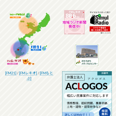
[FM21]
/
[FMレキオ]
/
[FMもと
ぶ]