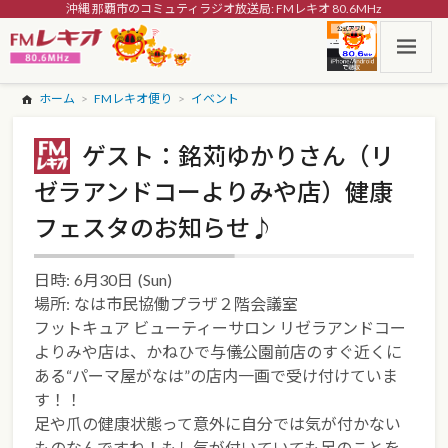
沖縄 那覇市のコミュティラジオ放送局: FMレキオ 80.6MHz
ホーム
FMレキオ便り
イベント
ゲスト：銘苅ゆかりさん（リ
ゼラアンドコーよりみや店）健康
フェスタのお知らせ♪
日時:
6月30日
(Sun)
場所:
なは市民協働プラザ２階会議室
フットキュア ビューティーサロン リゼラアンドコー
よりみや店は、かねひで与儀公園前店のすぐ近くに
ある“パーマ屋がなは”の店内一画で受け付けていま
す！！
足や爪の健康状態って意外に自分では気が付かない
ものなんですね！もし気が付いていても足のことを