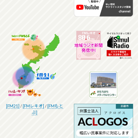
[FM21]
/
[FMレキオ]
/
[FMもと
ぶ]