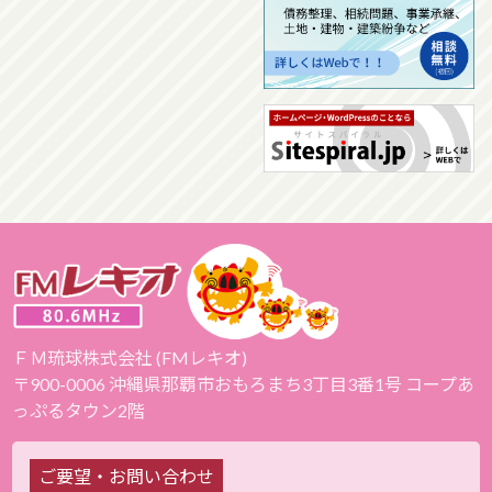
ＦＭ琉球株式会社 (FMレキオ)
〒900-0006 沖縄県那覇市おもろまち3丁目3番1号 コープあ
っぷるタウン2階
ご要望・お問い合わせ