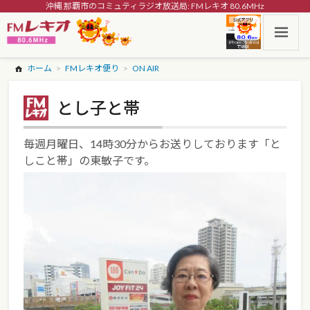
沖縄 那覇市のコミュティラジオ放送局: FMレキオ 80.6MHz
ホーム
FMレキオ便り
ON AIR
とし子と帯
毎週月曜日、14時30分からお送りしております「と
しこと帯」の東敏子です。