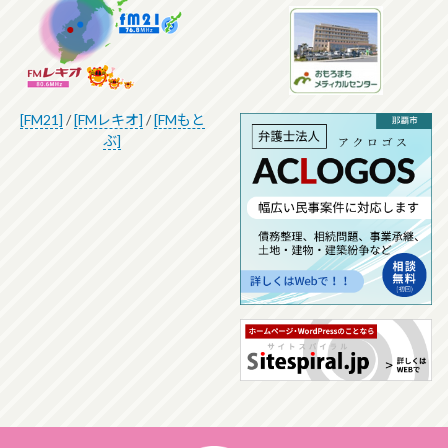
[FM21]
/
[FMレキオ]
/
[FMもと
ぶ]