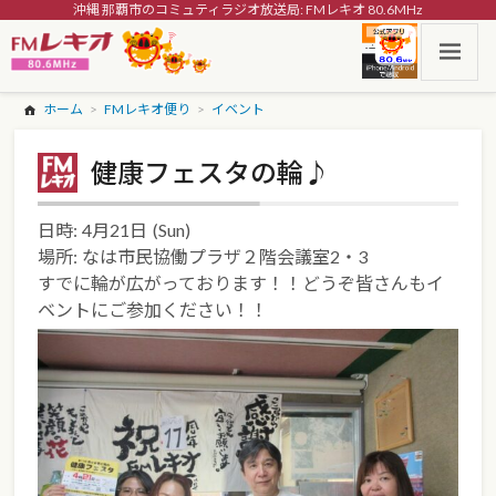
沖縄 那覇市のコミュティラジオ放送局: FMレキオ 80.6MHz
ホーム
FMレキオ便り
イベント
健康フェスタの輪♪
日時:
4月21日
(Sun)
場所:
なは市民協働プラザ２階会議室2・3
すでに輪が広がっております！！どうぞ皆さんもイ
ベントにご参加ください！！