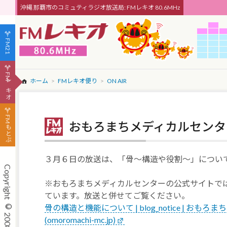
沖縄 那覇市のコミュティラジオ放送局: FMレキオ 80.6MHz
FM21
FMレキオ
ホーム
FMレキオ便り
ON AIR
FMもとぶ
おもろまちメディカルセンタ
３月６日の放送は、「骨～構造や役割～」につい
※おもろまちメディカルセンターの公式サイトで
ています。放送と併せてご覧ください。
骨の構造と機能について | blog_notice | お
(omoromachi-mc.jp)