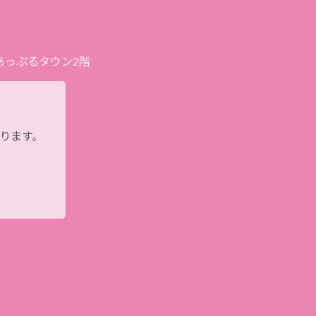
プあっぷるタウン2階
おります。