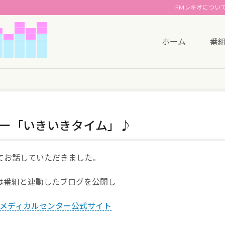
FMレキオについ
ホーム
番
ー「いきいきタイム」♪
てお話していただきました。
は番組と連動したブログを公開し
もろまちメディカルセンター公式サイト