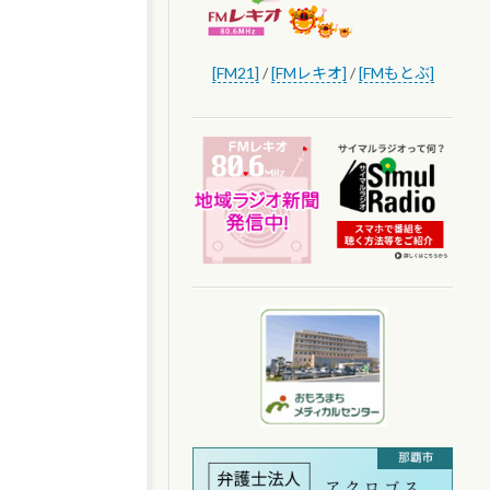
[FM21]
/
[FMレキオ]
/
[FMもとぶ]