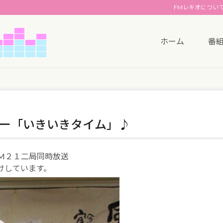
FMレキオについ
ホーム
番
ー「いきいきタイム」♪
M２１二局同時放送
けしています。