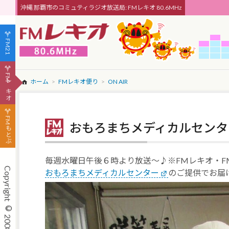
沖縄 那覇市のコミュティラジオ放送局: FMレキオ 80.6MHz
FM21
FMレキオ
ホーム
FMレキオ便り
ON AIR
FMもとぶ
おもろまちメディカルセンタ
毎週水曜日午後６時より放送～♪※FMレキオ・F
おもろまちメディカルセンター
のご提供でお届