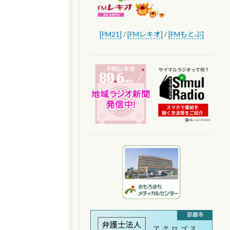
[FM21]
/
[FMレキオ]
/
[FMもとぶ]