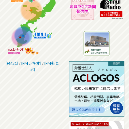
[FM21]
/
[FMレキオ]
/
[FMもと
ぶ]