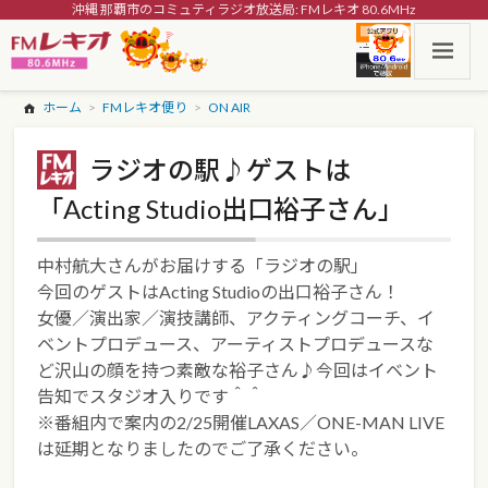
沖縄 那覇市のコミュティラジオ放送局: FMレキオ 80.6MHz
ホーム
FMレキオ便り
ON AIR
ラジオの駅♪ゲストは
「Acting Studio出口裕子さん」
中村航大さんがお届けする「ラジオの駅」
今回のゲストはActing Studioの出口裕子さん！
女優／演出家／演技講師、アクティングコーチ、イ
ベントプロデュース、アーティストプロデュースな
ど沢山の顔を持つ素敵な裕子さん♪今回はイベント
告知でスタジオ入りです＾＾
※番組内で案内の2/25開催LAXAS／ONE-MAN LIVE
は延期となりましたのでご了承ください。