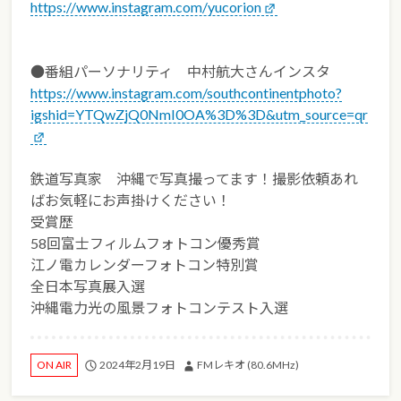
https://www.instagram.com/yucorion
●番組パーソナリティ 中村航大さんインスタ
https://www.instagram.com/southcontinentphoto?
igshid=YTQwZjQ0NmI0OA%3D%3D&utm_source=qr
鉄道写真家 沖縄で写真撮ってます！撮影依頼あれ
ばお気軽にお声掛けください！
受賞歴
58回富士フィルムフォトコン優秀賞
江ノ電カレンダーフォトコン特別賞
全日本写真展入選
沖縄電力光の風景フォトコンテスト入選
2024年2月19日
FMレキオ (80.6MHz)
ON AIR