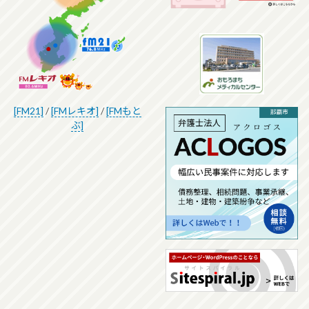
[FM21]
/
[FMレキオ]
/
[FMもと
ぶ]