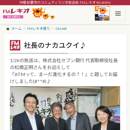
沖縄 那覇市のコミュティラジオ放送局: FMレキオ 80.6MHz
ホーム
FMレキオ便り
ON AIR
社長のナカユクイ♪
1/26の放送は、株式会社セブン銀行 代表取締役社長
の松橋正明さんをお迎えして
『ATMって、まーだ進化するの？！』と題してお届
けしました(#^^#)♪