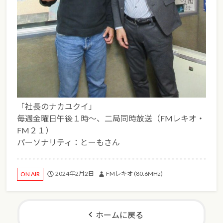
「社長のナカユクイ」
毎週金曜日午後１時～、二局同時放送（FMレキオ・
FM２１）
パーソナリティ：とーもさん
2024年2月2日
FMレキオ (80.6MHz)
ON AIR
ホームに戻る