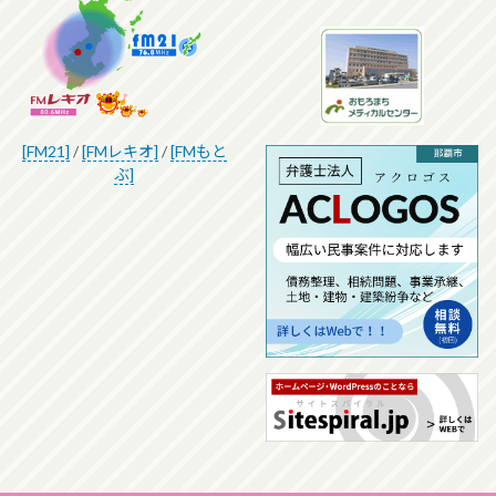
[FM21]
/
[FMレキオ]
/
[FMもと
ぶ]