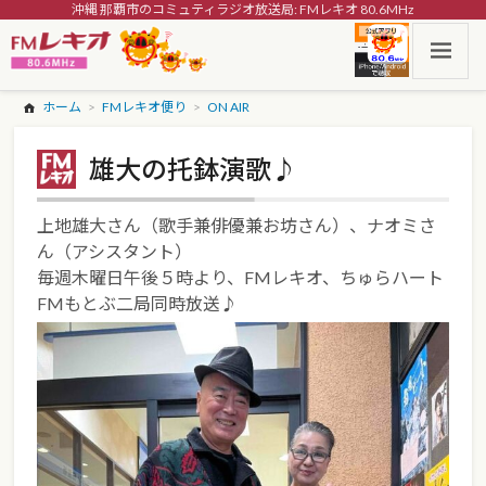
沖縄 那覇市のコミュティラジオ放送局: FMレキオ 80.6MHz
ホーム
FMレキオ便り
ON AIR
雄大の托鉢演歌♪
上地雄大さん（歌手兼俳優兼お坊さん）、ナオミさ
ん（アシスタント）
毎週木曜日午後５時より、FMレキオ、ちゅらハート
FMもとぶ二局同時放送♪