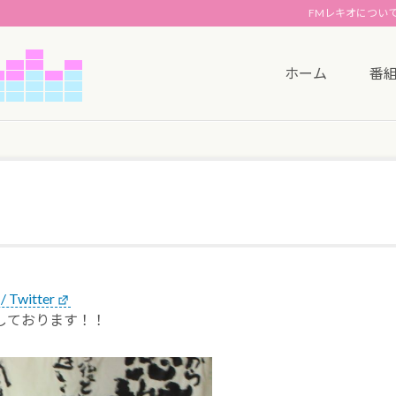
FMレキオについ
ホーム
番
Twitter
しております！！