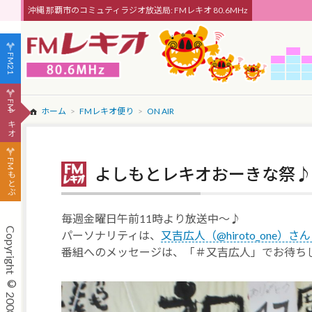
沖縄 那覇市のコミュティラジオ放送局: FMレキオ 80.6MHz
FM21
FMレキオ
ホーム
FMレキオ便り
ON AIR
FMもとぶ
よしもとレキオおーきな祭♪
毎週金曜日午前11時より放送中～♪
パーソナリティは、
又吉広人（@hiroto_one）さん / 
番組へのメッセージは、「＃又吉広人」でお待ち