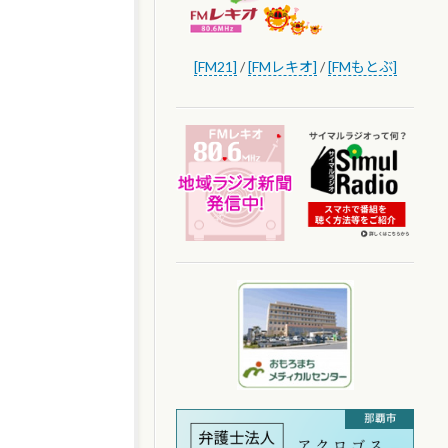
[FM21]
/
[FMレキオ]
/
[FMもとぶ]