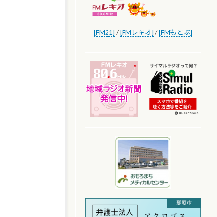
[FM21]
/
[FMレキオ]
/
[FMもとぶ]