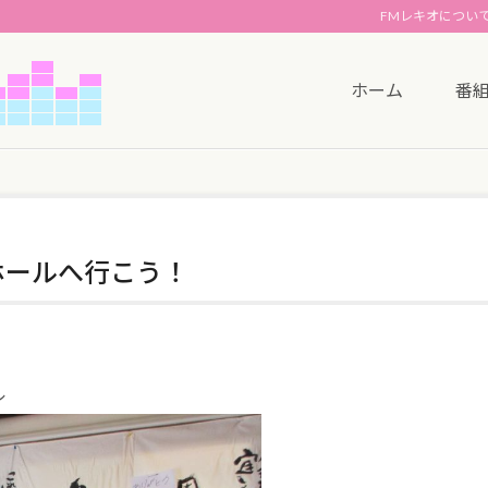
FMレキオについ
ホーム
番
ホールへ行こう！
ル