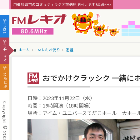
沖縄 那覇市のコミュティラジオ放送局: FMレキオ 80.6MHz
FM21
FMレキオ
ホーム
FMレキオ便り
番組
FMもとぶ
おでかけクラッシク 一緒に
日時：2023年11月22日（水）
時間：19時開演（18時開場）
場所：アイム・ユニバースてだこホール 大ホー