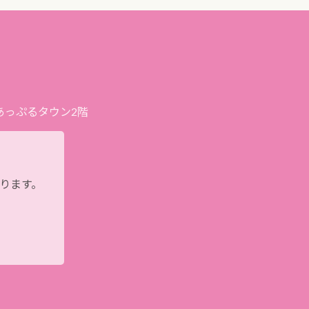
プあっぷるタウン2階
おります。