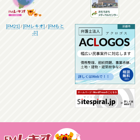
[FM21]
/
[FMレキオ]
/
[FMもと
ぶ]