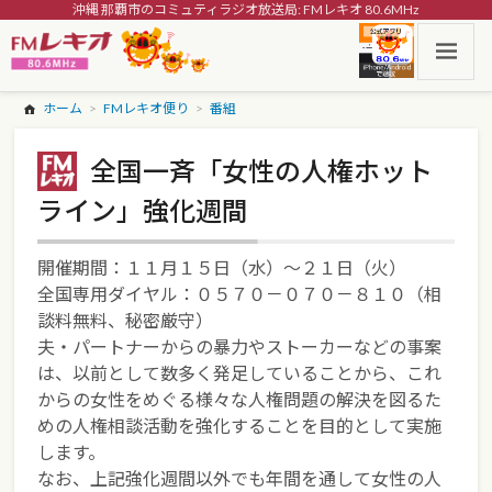
沖縄 那覇市のコミュティラジオ放送局: FMレキオ 80.6MHz
ホーム
FMレキオ便り
番組
全国一斉「女性の人権ホット
ライン」強化週間
開催期間：１１月１５日（水）～２１日（火）
全国専用ダイヤル：０５７０－０７０－８１０（相
談料無料、秘密厳守）
夫・パートナーからの暴力やストーカーなどの事案
は、以前として数多く発足していることから、これ
からの女性をめぐる様々な人権問題の解決を図るた
めの人権相談活動を強化することを目的として実施
します。
なお、上記強化週間以外でも年間を通して女性の人