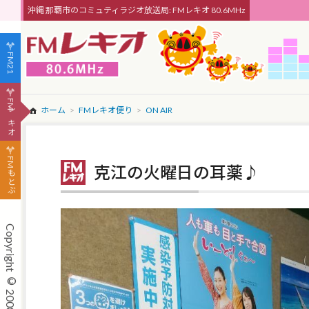
沖縄 那覇市のコミュティラジオ放送局: FMレキオ 80.6MHz
FM21
FMレキオ
ホーム
FMレキオ便り
ON AIR
FMもとぶ
克江の火曜日の耳薬♪