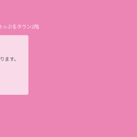
プあっぷるタウン2階
おります。