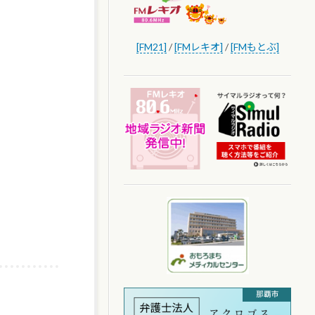
[FM21]
/
[FMレキオ]
/
[FMもとぶ]