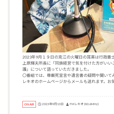
2023年9月１９日の克江の火曜日の耳薬は行政
上原輝夫所長に「同族経営で気を付けた方がいい
護」について語っていただきました。
〇番組では、尊厳死宣言や遺言書の疑問や聞いて
レキオのホームページからメールも送れます。お
2023年9月13日
FMレキオ (80.6MHz)
ON AIR