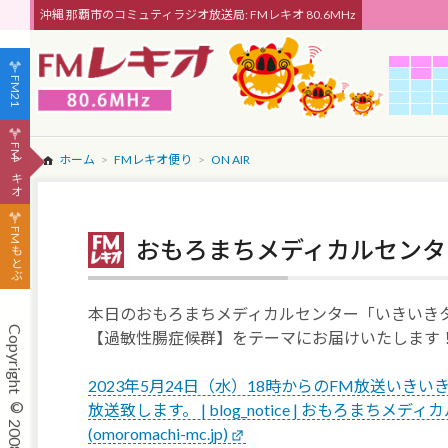
沖縄 那覇市のコミュティラジオ放送局: FMレキオ 80.6MHz
FM21
FMレキオ
ホーム
FMレキオ便り
ON AIR
FMもとぶ
おもろまちメディカルセンター
本日のおもろまちメディカルセンター「いきいき
【過敏性腸症候群】をテーマにお届けいたします
2023年5月24日（水）18時からのFM放送いき
放送致します。 | blog_notice | おもろまちメ
(omoromachi-mc.jp)