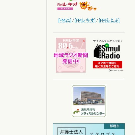
[FM21]
/
[FMレキオ]
/
[FMもとぶ]