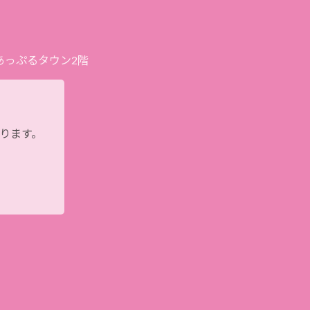
プあっぷるタウン2階
おります。