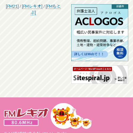
[FM21]
/
[FMレキオ]
/
[FMもと
ぶ]