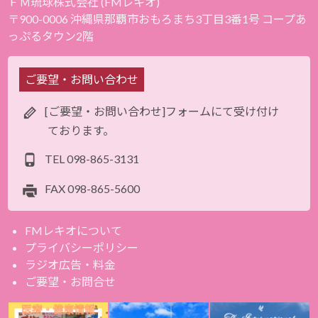
ＦＭ琉球株式会社 (FMレキオ)
〒900-0006 沖縄県那覇市おもろまち3丁目3番1号 コープあ
っぷるタウン2階
ご要望・お問い合わせ
[ご要望・お問い合わせ]フォームにて受け付け
ております。
TEL
098-865-3131
FAX
098-865-5600
FMレキオについて
プライバシーポリシー
ラジオ広告・料金
ご要望・お問合せ