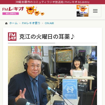
沖縄 那覇市のコミュティラジオ放送局: FMレキオ 80.6MHz
ホーム
FMレキオ便り
ON AIR
克江の火曜日の耳薬♪