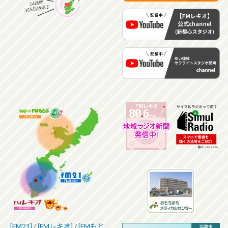
[FM21]
/
[FMレキオ]
/
[FMもと