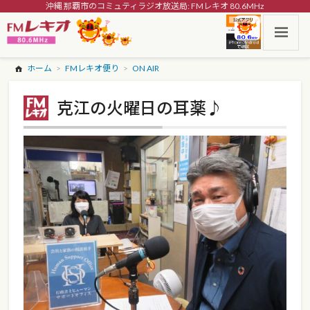
沖縄 那覇市のコミュティラジオ放送局: FMレキオ 80.6MHz
ホーム
FMレキオ便り
ON AIR
克江の火曜日の耳薬♪