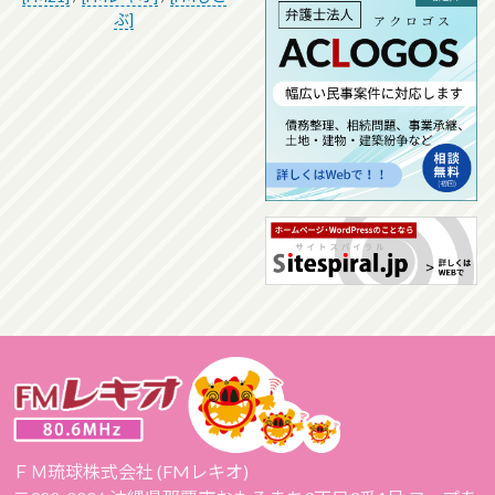
ぶ]
ＦＭ琉球株式会社 (FMレキオ)