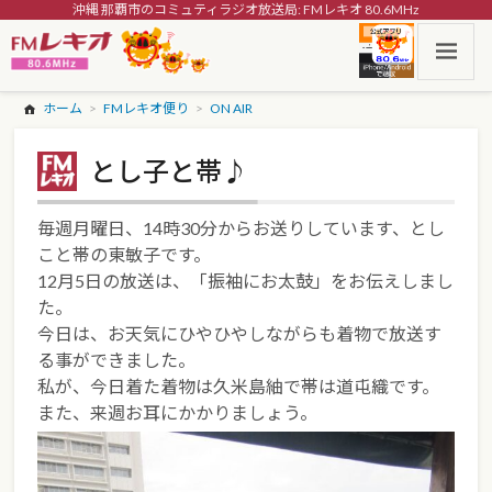
沖縄 那覇市のコミュティラジオ放送局: FMレキオ 80.6MHz
ホーム
FMレキオ便り
ON AIR
とし子と帯♪
毎週月曜日、14時30分からお送りしています、とし
こと帯の東敏子です。
12月5日の放送は、「振袖にお太鼓」をお伝えしまし
た。
今日は、お天気にひやひやしながらも着物で放送す
る事ができました。
私が、今日着た着物は久米島紬で帯は道屯織です。
また、来週お耳にかかりましょう。