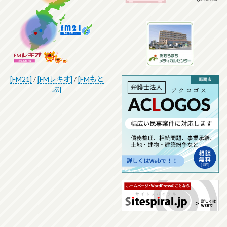
[FM21]
/
[FMレキオ]
/
[FMもと
ぶ]