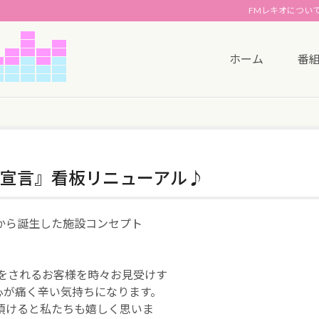
FMレキオについ
ホーム
番
joy 宣言』看板リニューアル♪
から誕生した施設コンセプト
をされるお客様を時々お見受けす
心が痛く辛い気持ちになります。
頂けると私たちも嬉しく思いま