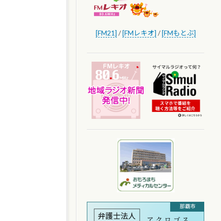
[FM21]
/
[FMレキオ]
/
[FMもとぶ]