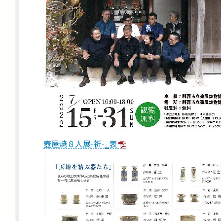
壺屋焼８人展-祈-‗表