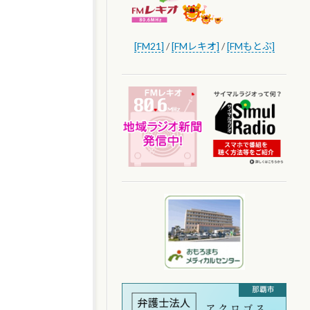
[FM21]
/
[FMレキオ]
/
[FMもとぶ]