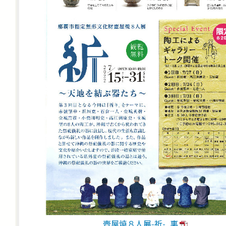
壺屋焼８人展-祈-‗裏