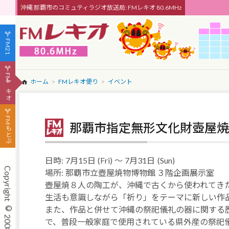
沖縄 那覇市のコミュティラジオ放送局: FMレキオ 80.6MHz
FM21
FMレキオ
ホーム
FMレキオ便り
イベント
FMもとぶ
那覇市指定無形文化財壺屋焼
日時:
7月15日
(Fri)
～
7月31日
(Sun)
場所:
那覇市立壺屋焼物博物館 ３階企画展示室
壺屋焼８人の陶工が、沖縄で古くから使われてき
生活も意識しながら「祈り」をテーマに新しい作
また、作品と併せて沖縄の祭祀儀礼の器に関する
で、普段一般家庭で使用されている県外産の祭祀