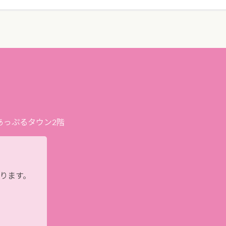
プあっぷるタウン2階
おります。