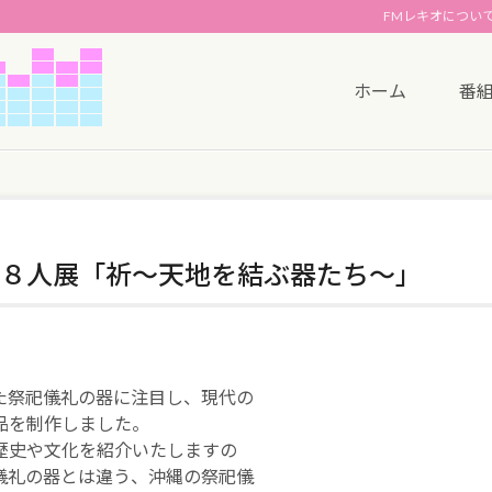
FMレキオについ
ホーム
番
８人展「祈～天地を結ぶ器たち～」
た祭祀儀礼の器に注目し、現代の
品を制作しました。
歴史や文化を紹介いたしますの
儀礼の器とは違う、沖縄の祭祀儀