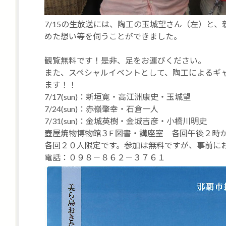
7/15の生放送には、陶工の玉城望さん（左）と、
めた想い等を伺うことができました。
観覧無料です！是非、足をお運びください。
また、スペシャルイベントとして、陶工によるギ
ます！！
7/17(sun)：新垣寛・高江洲康史・玉城望
7/24(sun)：赤嶺肇幸・石倉一人
7/31(sun)：金城英樹・金城吉彦・小橋川明史
壺屋焼物博物館３F 図書・講座室 各回午後２時
各回２０人限定です。参加は無料ですが、事前に
電話：０９８－８６２－３７６１